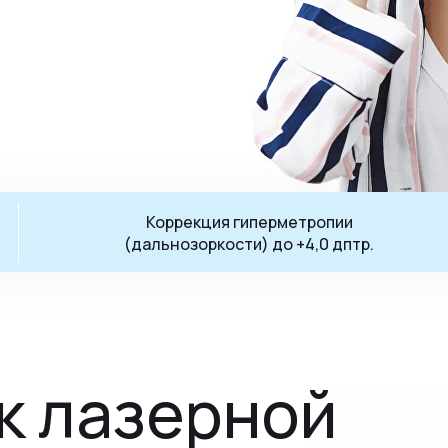
Коррекция гиперметропии
(дальнозоркости) до +4,0 дптр.
к лазерной