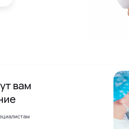
ут вам
ние
пециалистам