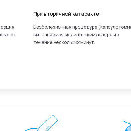
При вторичной катаракте
ерация
Безболезненная процедура (капсулотомия
 замены
выполняемая медицинским лазером в
течение нескольких минут.