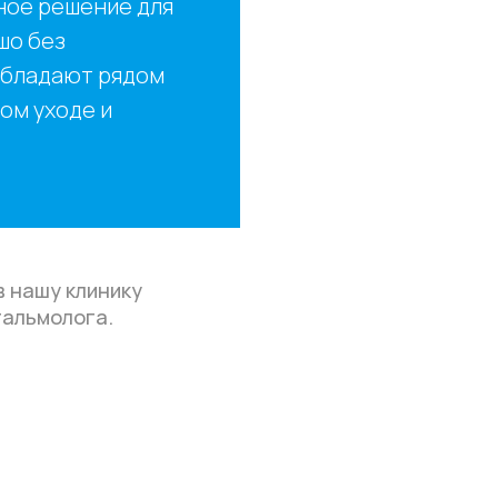
ное решение для
шо без
 обладают рядом
ом уходе и
в нашу клинику
тальмолога.