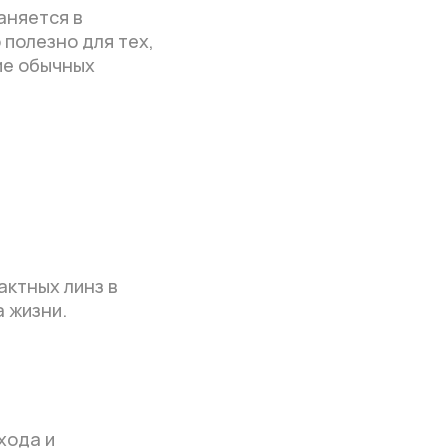
аняется в
 полезно для тех,
ие обычных
актных линз в
 жизни.
хода и