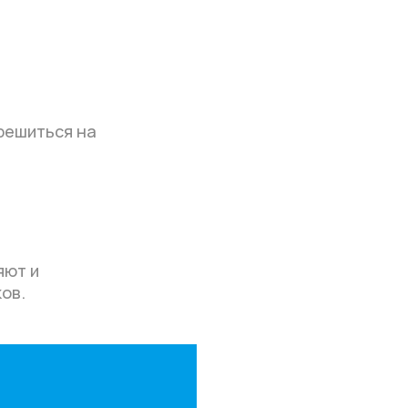
 решиться на
яют и
ов.