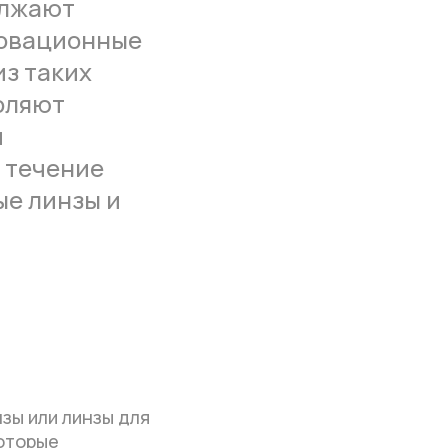
олжают
новационные
из таких
оляют
и
в течение
ые линзы и
зы или линзы для
которые