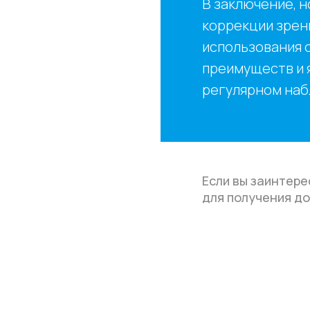
В заключение, 
коррекции зрен
использования о
преимуществ и 
регулярном наб
Если вы заинтере
для получения д