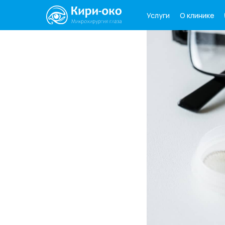
О клинике
Услуги
Услуги
О клинике
Паци