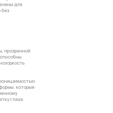
начены для
 без
ы, прозрачной
 способны
ьнозоркость
проницаемостью
 формы, которые
еменному
атку глаза