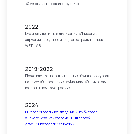
«Окулопластическая хирургия»
2022
Курс повышения квалификации «Лазерная
хирургия переднего и заднего отрезка глаза»
WET- LAB
2019-2022
Прохождение дополнительных обучающих курсов
по теме: «Оптометрия», «Миопия», «Оптическая
когерентная томография»
2024
Интравитреальное введение ингибиторов
ангиогенеза, как современный способ
лечения патологии сетчатки