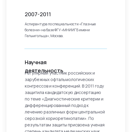
2007-2011
Аспирантура по специальности «Глазные
болезни» на базе ФГУ «МНИИГБ имени
Гельмгольца», Москва.
Научная
деятельность
Регулярный участник российских и
зарубежных офтальмологических
конгрессов и конференций. В 2011 году
защитила кандидатскую диссертацию
по теме «Диагностические критерии и
дифференцированный подход к
лечению различных форм центральной
серозной хориоретинопатии». По
результатам защиты присвоена ученая
степень кандидата медицинских наук.