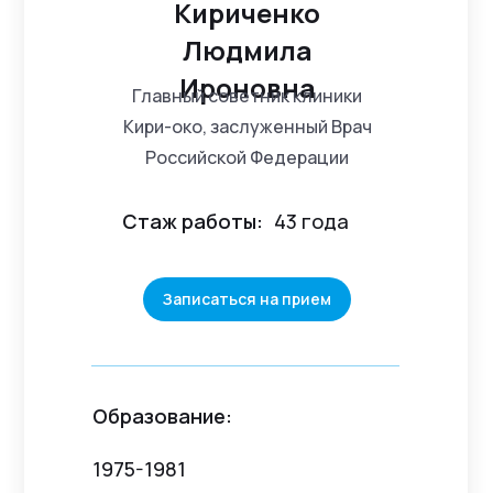
Кириченко
Людмила
Ироновна
Главный советник клиники
Кири-око, заслуженный Врач
Российской Федерации
Стаж работы:
43 года
Записаться на прием
Образование:
1975-1981