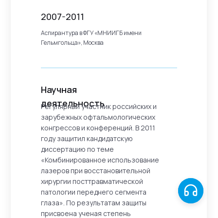
2007-2011
Аспирантура в ФГУ «МНИИГБ имени
Гельмгольца», Москва
Научная
деятельность
Регулярный участник российских и
зарубежных офтальмологических
конгрессов и конференций. В 2011
году защитил кандидатскую
диссертацию по теме
«Комбинированное использование
лазеров при восстановительной
хирургии посттравматической
патологии переднего сегмента
глаза». По результатам защиты
присвоена ученая степень