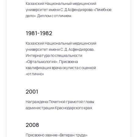
Казахский Национальный медицинский
университет имени С. Д Асфендиярова «Лечебное
дело». Диплом с отличием.
1981-1982
Казахский Национальный медицинский
университет имени С. Д. Асфендиярова.
Интернатура по специальности
«Офтальмология». Присвоена
квалификация врача окулиста с оценкой
«отлично»
2001
Награждена Почетной грамотой главы
администрации Краснодарского края
2008
Присвоено звание «Ветеран труда»