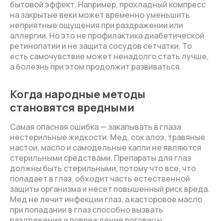
бытовой эффект. Например, прохладный компресс
на закрытые веки может временно уменьшить
неприятные ощущения при раздражении или
аллергии. Но это не профилактика диабетической
ретинопатии и не защита сосудов сетчатки. То
есть самочувствие может ненадолго стать лучше,
а болезнь при этом продолжит развиваться.
Когда народные методы
становятся вредными
Самая опасная ошибка — закапывать в глаза
нестерильные жидкости. Мед, сок алоэ, травяные
настои, масло и самодельные капли не являются
стерильными средствами. Препараты для глаз
должны быть стерильными, потому что все, что
попадает в глаз, обходит часть естественной
защиты организма и несет повышенный риск вреда.
Мед не лечит инфекции глаз, а касторовое масло
при попадании в глаз способно вызвать
раздражение и повреждение роговицы.