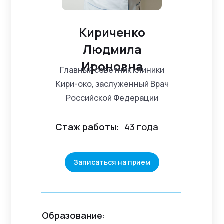
Кириченко
Людмила
Ироновна
Главный советник клиники
Кири-око, заслуженный Врач
Российской Федерации
Стаж работы:
43 года
Записаться на прием
Образование: