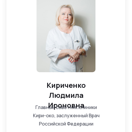
Кириченко
Людмила
Ироновна
Главный советник клиники
Кири-око, заслуженный Врач
Российской Федерации