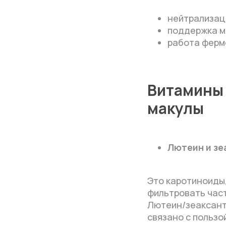
нейтрализац
поддержка м
работа ферме
Витамины 
макулы
Лютеин и зе
Это каротиноиды
фильтровать част
Лютеин/зеаксанти
связано с пользо