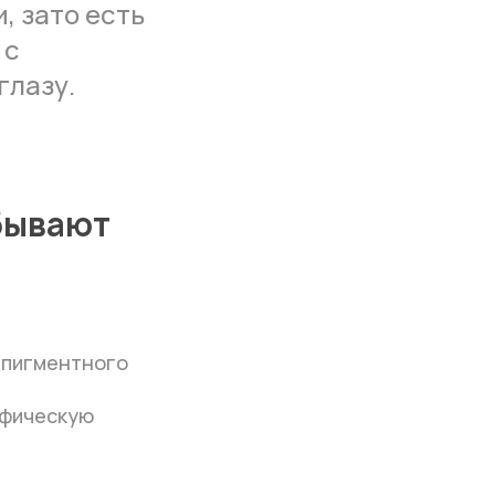
, зато есть
 с
глазу.
бывают
 пигментного
афическую