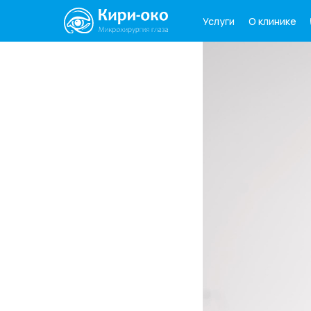
О клинике
Услуги
Услуги
О клинике
Паци