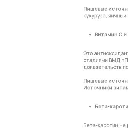
Пищевые источн
кукуруза, яичный
Витамин C и
Это антиоксидан
стадиями ВМД.тП
доказательств по
Пищевые источн
Источники витам
Бета-кароти
Бета-каротин не 