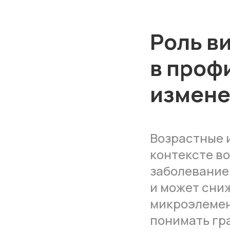
Роль в
в проф
измене
Возрастные 
контексте в
заболевание
и может сни
микроэлемен
понимать гр