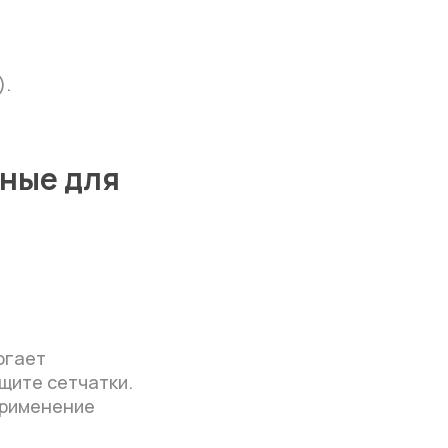
).
жные для
огает
щите сетчатки.
применение