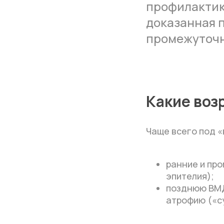
профилактику
доказанная 
промежуточн
Какие воз
Чаще всего под 
ранние и пр
эпителия);
позднюю ВМД
атрофию («с