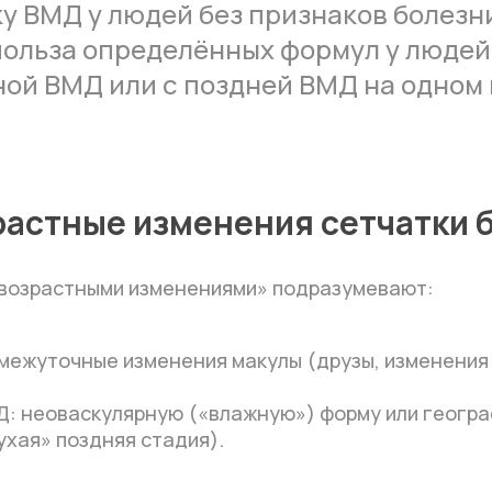
 ВМД у людей без признаков болезни
польза определённых формул у людей
ой ВМД или с поздней ВМД на одном 
растные изменения сетчатки 
«возрастными изменениями» подразумевают:
омежуточные изменения макулы (друзы, изменения
: неоваскулярную («влажную») форму или геогр
ухая» поздняя стадия).