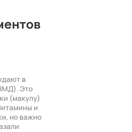
ментов
ждают в
ВМД). Это
ки (макулу)
Витамины и
и, но важно
азали