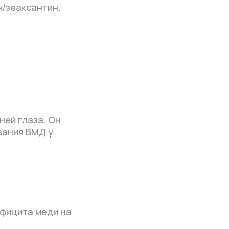
н/зеаксантин.
ней глаза. Он
вания ВМД у
ефицита меди на