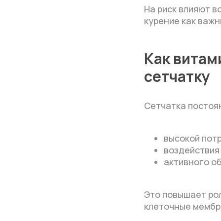
На риск влияют в
курение как важн
Как вита
сетчатку
Сетчатка постоян
высокой потр
воздействия 
активного о
Это повышает ро
клеточные мембр