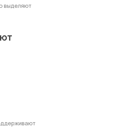
но выделяют
ают
поддерживают