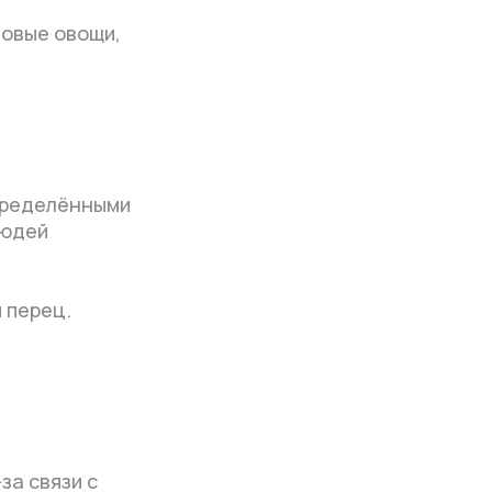
товые овощи,
определёнными
людей
 перец.
за связи с