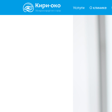
О клинике
Услуги
Услуги
О клинике
Паци