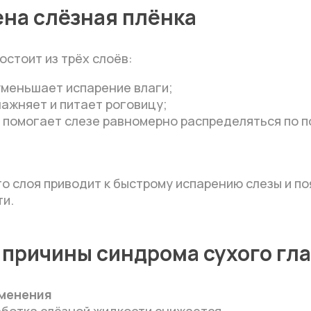
ена слёзная плёнка
остоит из трёх слоёв:
уменьшает испарение влаги;
ажняет и питает роговицу;
 помогает слезе равномерно распределяться по 
о слоя приводит к быстрому испарению слезы и п
ти.
причины синдрома сухого гла
зменения
аботка слёзной жидкости снижается.