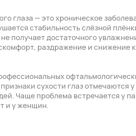
го глаза — это хроническое заболев
ушается стабильность слёзной плёнки
 не получает достаточного увлажнени
скомфорт, раздражение и снижение 
рофессиональных офтальмологическ
 признаки сухости глаз отмечаются у
дей. Чаще проблема встречается у п
т и у женщин.