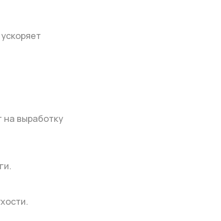
 ускоряет
 на выработку
ги.
хости.