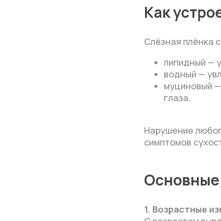
Как устро
Слёзная плёнка с
липидный — 
водный — увл
муциновый —
глаза.
Нарушение любог
симптомов сухос
Основные 
1. Возрастные и
С возрастом выр