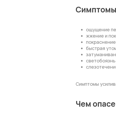
Симптомы 
ощущение пе
жжение и по
покраснение 
быстрая уто
затуманиван
светобоязнь
слезотечени
Симптомы усилива
Чем опасе