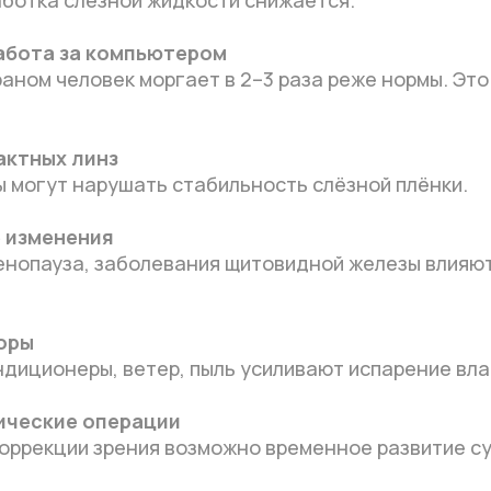
абота за компьютером
раном человек моргает в 2–3 раза реже нормы. Это
актных линз
 могут нарушать стабильность слёзной плёнки.
 изменения
енопауза, заболевания щитовидной железы влияют
оры
ндиционеры, ветер, пыль усиливают испарение вла
ические операции
оррекции зрения возможно временное развитие су