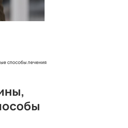
ные способы лечения
ины,
пособы