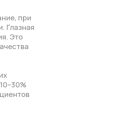
ание, при
. Глазная
я. Это
качества
их
 10–30%
ациентов