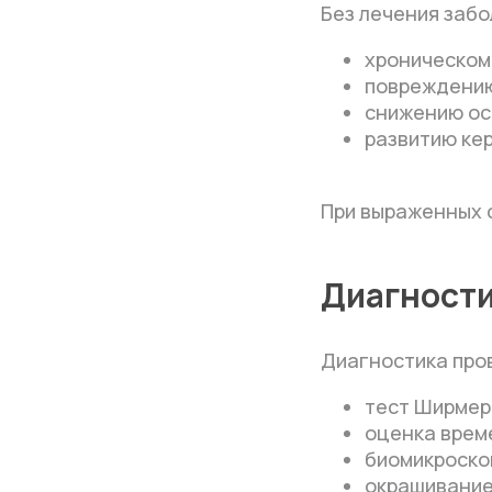
Без лечения забо
хроническом
повреждению
снижению ос
развитию ке
При выраженных 
Диагност
Диагностика про
тест Ширмер
оценка врем
биомикроско
окрашивание