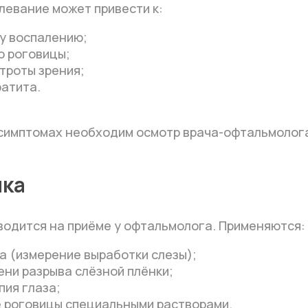
левание может привести к:
у воспалению;
 роговицы;
троты зрения;
ратита.
симптомах необходим осмотр врача-офтальмолог
ика
водится на приёме у офтальмолога. Применяются:
а (измерение выработки слезы);
ени разрыва слёзной плёнки;
пия глаза;
 роговицы специальными растворами.