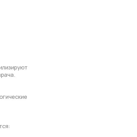
билизируют
врача.
огические
тся: