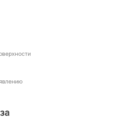
поверхности
оявлению
за